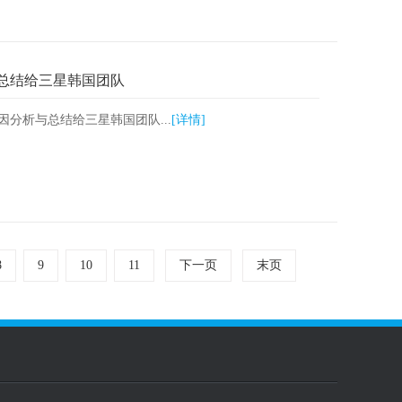
与总结给三星韩国团队
的原因分析与总结给三星韩国团队...
[详情]
8
9
10
11
下一页
末页