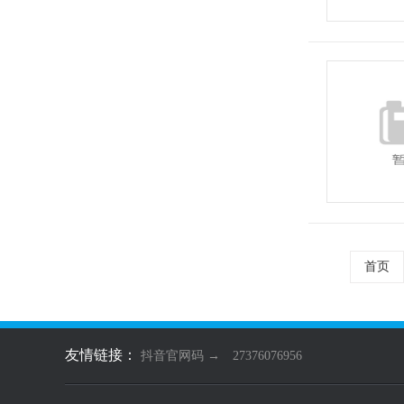
首页
友情链接：
抖音官网码 →
27376076956