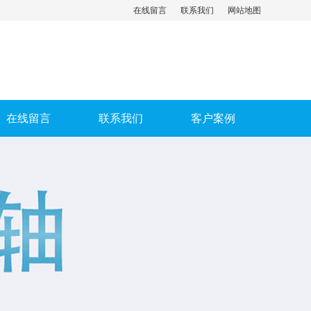
在线留言
联系我们
网站地图
在线留言
联系我们
客户案例