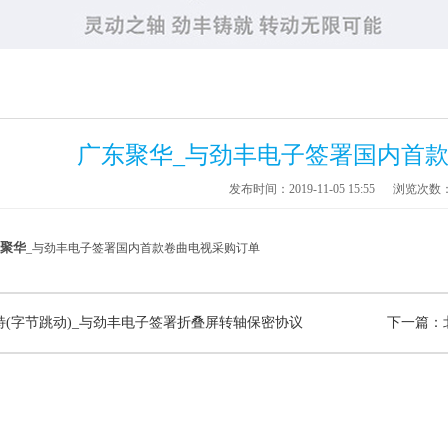
广东聚华_与劲丰电子签署国内首
发布时间：2019-11-05 15:55
浏览次数
聚华
_与劲丰电子签署国内首款卷曲电视采购订单
(字节跳动)_与劲丰电子签署折叠屏转轴保密协议
下一篇：