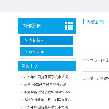
内部新闻
内部新闻
内部新闻
行业动态
广东
2019年11月5日
新闻中心
2023年中国折叠屏手机市场洞察报告
上一篇：北京得特
三星_侵权劲丰民事案件开庭
华为全能折叠旗舰华为Mate X5悄然发售 引发全网疯狂抢购
大涨的折叠屏手机，到底在竞争什么？
2023年中国折叠屏手机市场洞察报告