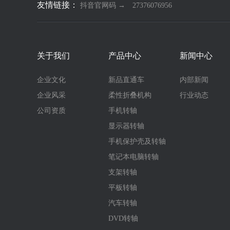
友情链接：
抖音官网码 →
27376076956
关于我们
产品中心
新闻中心
企业文化
新品直通车
内部新闻
企业风采
柔性折叠机构
行业动态
公司资质
手机转轴
显示器转轴
手机保护壳及转轴
笔记本电脑转轴
支架转轴
平板转轴
汽车转轴
DVD转轴