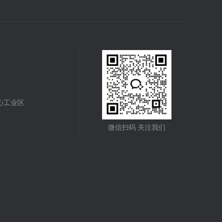
心工业区
微信扫码 关注我们